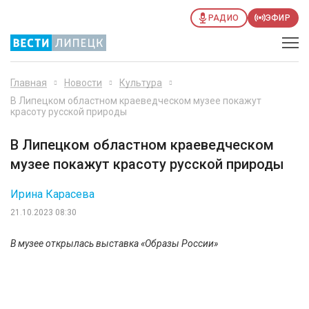
РАДИО
ЭФИР
Главная
Новости
Культура
В Липецком областном краеведческом музее покажут
красоту русской природы
В Липецком областном краеведческом
музее покажут красоту русской природы
Ирина Карасева
21.10.2023 08:30
В музее открылась выставка «Образы России»