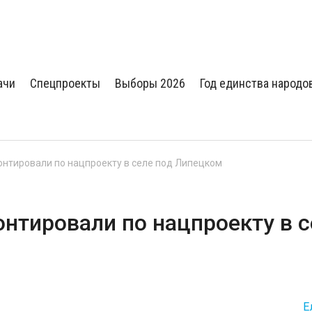
ачи
Спецпроекты
Выборы 2026
Год единства народо
онтировали по нацпроекту в селе под Липецком
нтировали по нацпроекту в с
Е