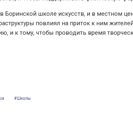
в Боринской школе искусств, и в местном це
раструктуры повлиял на приток к ним жителей
ю, и к тому, чтобы проводить время творчес
ра
#Школы