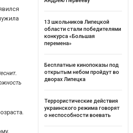
Андрею Первееву
оявился
лужила
13 школьников Липецкой
области стали победителями
конкурса «Большая
перемена»
Бесплатные кинопоказы под
открытым небом пройдут во
теснит.
дворах Липецка
можность
Террористические действия
украинского режима говорят
озраста.
о неспособности воевать
му.