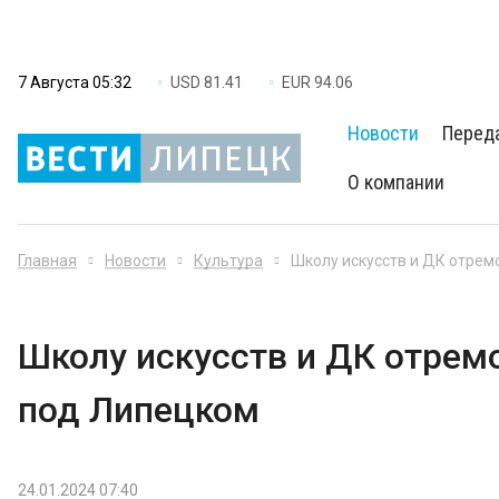
7 Августа 05:32
USD 81.41
EUR 94.06
Новости
Перед
О компании
Главная
Новости
Культура
Школу искусств и ДК отрем
Школу искусств и ДК отремо
под Липецком
24.01.2024 07:40