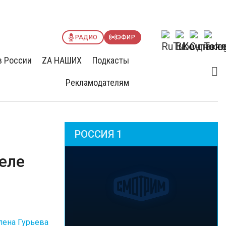
РАДИО
ЭФИР
в России
ZА НАШИХ
Подкасты
Рекламодателям
РОССИЯ 1
еле
лена Гурьева