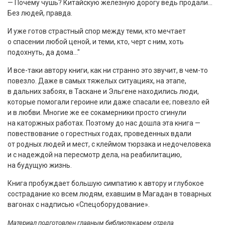
— Почему чушь? Китайскую железную дорогу ведь продали…
Без людей, правда.
И уже готов страстный спор между теми, кто мечтает
о спасении любой ценой, и теми, кто, черт с ним, хоть
подохнуть, да дома…"
И все-таки автору книги, как ни странно это звучит, в чем-то
повезло. Даже в самых тяжелых ситуациях, на этапе,
в дальних забоях, в Таскане и Эльгене находились люди,
которые помогали героине или даже спасали ее; повезло ей
и в любви. Многие же ее сокамерники просто сгинули
на каторжных работах. Поэтому до нас дошла эта книга —
повествование о горестных годах, проведенных вдали
от родных людей и мест, с клеймом тюрзака и недочеловека
и с надеждой на пересмотр дела, на реабилитацию,
на будущую жизнь.
Книга пробуждает большую симпатию к автору и глубокое
сострадание ко всем людям, ехавшим в Магадан в товарных
вагонах с надписью «Спецоборудование».
Материал подготовлен главным библиотекарем отдела