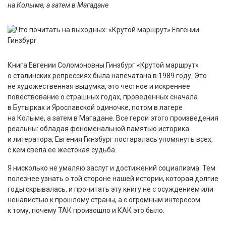
на Колыме, а затем в Магадане
Книга Евгении Соломоновны Гинзбург «Крутой маршрут»
о сталинских репрессиях была напечатана в 1989 году. Это
не художественная выдумка, это честное и искреннее
повествование о страшных годах, проведенных сначала
в Бутырках и Ярославской одиночке, потом в лагере
на Колыме, а затем в Магадане. Все герои этого произведения
реальны: обладая феноменальной памятью историка
и литератора, Евгения Гинзбург постаралась упомянуть всех,
с кем свела ее жестокая судьба.
Я нисколько не умаляю заслуг и достижений социализма. Тем
полезнее узнать о той стороне нашей истории, которая долгие
годы скрывалась, и прочитать эту книгу не с осуждением или
ненавистью к прошлому страны, а с огромным интересом
к тому, почему ТАК произошло и КАК это было.