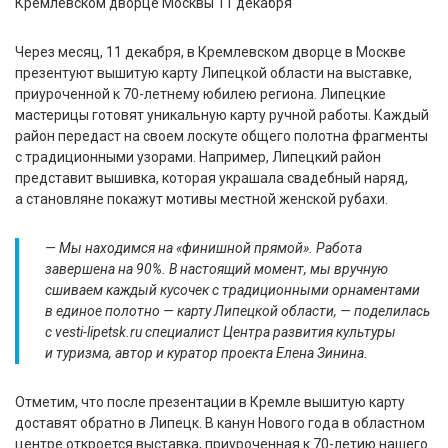
Через месяц, 11 декабря, в Кремлевском дворце в Москве
презентуют вышитую карту Липецкой области на выставке,
приуроченной к 70-летнему юбилею региона. Липецкие
мастерицы готовят уникальную карту ручной работы. Каждый
район передаст на своем лоскуте общего полотна фрагменты
с традиционными узорами. Например, Липецкий район
представит вышивка, которая украшала свадебный наряд,
а становляне покажут мотивы местной женской рубахи.
— Мы находимся на «финишной прямой». Работа
завершена на 90%. В настоящий момент, мы вручную
сшиваем каждый кусочек с традиционными орнаментами
в единое полотно — карту Липецкой области, — поделилась
с vesti-lipetsk.ru специалист Центра развития культуры
и туризма, автор и куратор проекта Елена Зинина.
Отметим, что после презентации в Кремле вышитую карту
доставят обратно в Липецк. В канун Нового года в областном
центре откроется выставка, приуроченная к 70-летию нашего