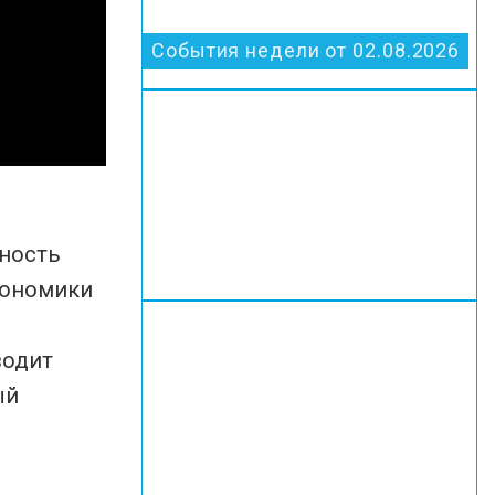
События недели от 02.08.2026
жность
экономики
водит
ый