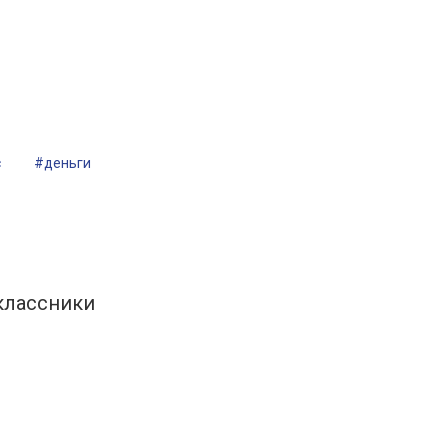
с
#деньги