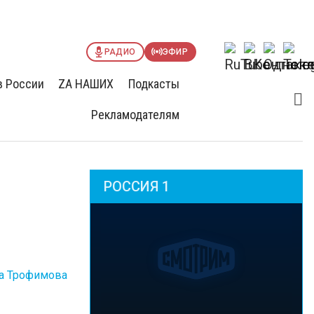
РАДИО
ЭФИР
в России
ZА НАШИХ
Подкасты
Рекламодателям
РОССИЯ 1
а Трофимова