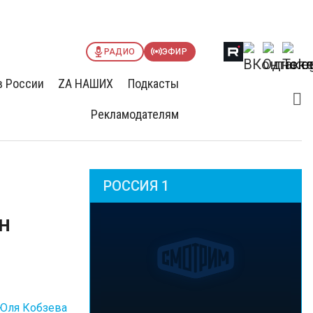
РАДИО
ЭФИР
в России
ZА НАШИХ
Подкасты
Рекламодателям
РОССИЯ 1
н
Юля Кобзева