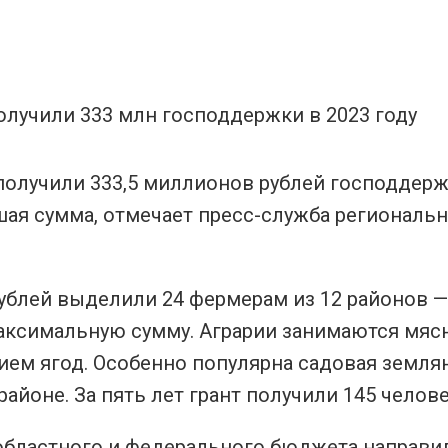
олучили 333,5 миллионов рублей господдерж
ьшая сумма, отмечает пресс-служба региональ
 рублей выделили 24 фермерам из 12 районов —
 максимальную сумму. Аграрии занимаются мя
м ягод. Особенно популярна садовая землян
йоне. За пять лет грант получили 145 челове
 областного и федерального бюджета направил