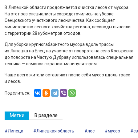
В Липецкой области продолжается очистка лесов от мусора.
На этот раз специалисты сосредоточились на уборке
Сенцовского участкового лесничества. Как сообщает
министерство лесного хозяйства региона, лесоводы вывезли
с территории 28 кубометров отходов.
Для уборки крупногабаритного мусора вдоль трассы
из Липецка на Елец на участке от поворота на село Косыревка
до поворота на Частую Дубраву использовалась специальная
техника — ломовоз с краном-манипулятором.
Чаще всего жители оставляют после себя мусор вдоль трасс
и лесов.
Поделиться:
Метки
В разделе
#Липецк
#Липецкая область
#лес
#мусор
#св