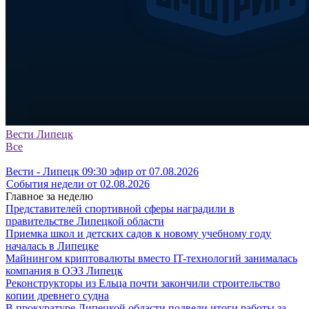
Вести Липецк
Все
Вести - Липецк 09:30 эфир от 07.08.2026
События недели от 02.08.2026
Главное за неделю
Представителей спортивной сферы наградили в
правительстве Липецкой области
Приемка школ и детских садов к новому учебному году
началась в Липецке
Майнингом криптовалюты вместо IT-технологий занималась
компания в ОЭЗ Липецк
Реконструкторы из Ельца почти закончили строительство
копии древнего судна
В прокуратуре Липецкой области подвели итоги работы за