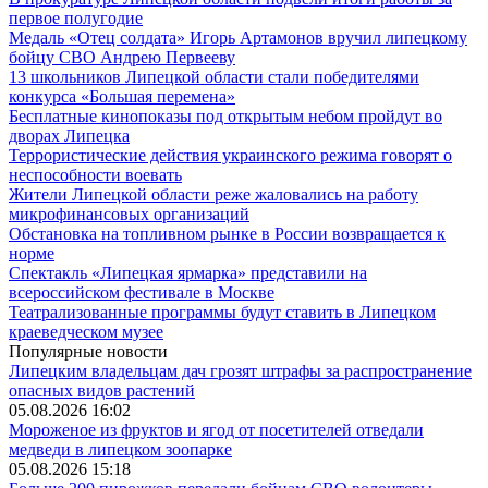
первое полугодие
Медаль «Отец солдата» Игорь Артамонов вручил липецкому
бойцу СВО Андрею Первееву
13 школьников Липецкой области стали победителями
конкурса «Большая перемена»
Бесплатные кинопоказы под открытым небом пройдут во
дворах Липецка
Террористические действия украинского режима говорят о
неспособности воевать
Жители Липецкой области реже жаловались на работу
микрофинансовых организаций
Обстановка на топливном рынке в России возвращается к
норме
Спектакль «Липецкая ярмарка» представили на
всероссийском фестивале в Москве
Театрализованные программы будут ставить в Липецком
краеведческом музее
Популярные новости
Липецким владельцам дач грозят штрафы за распространение
опасных видов растений
05.08.2026 16:02
Мороженое из фруктов и ягод от посетителей отведали
медведи в липецком зоопарке
05.08.2026 15:18