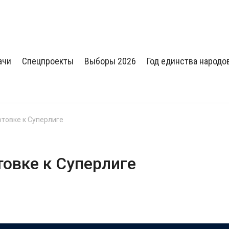
ачи
Спецпроекты
Выборы 2026
Год единства народо
отовке к Суперлиге
товке к Суперлиге