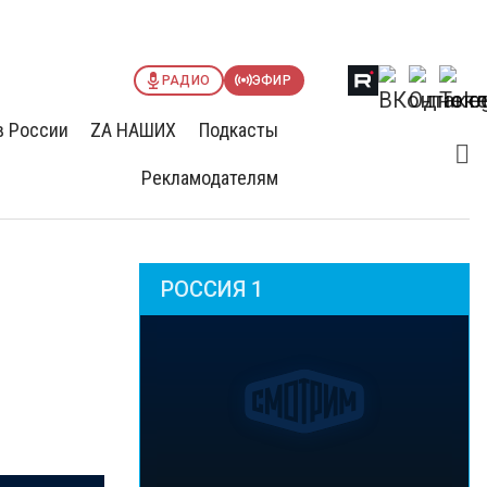
РАДИО
ЭФИР
в России
ZА НАШИХ
Подкасты
Рекламодателям
РОССИЯ 1