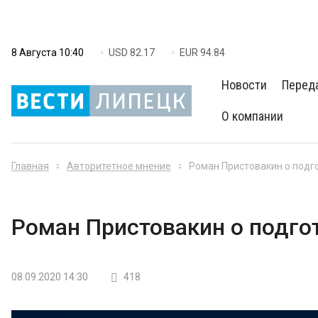
8 Августа 10:40
USD 82.17
EUR 94.84
Новости
Перед
О компании
Главная
Авторитетное мнение
Роман Пристовакин о подг
Роман Пристовакин о подго
08.09.2020 14:30
418