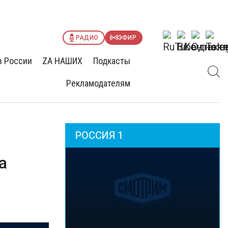
РАДИО
ЭФИР
в России
ZА НАШИХ
Подкасты
Рекламодателям
РОССИЯ 1
а