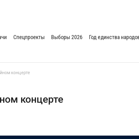
ачи
Спецпроекты
Выборы 2026
Год единства народо
йном концерте
ном концерте