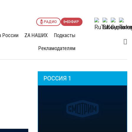
РАДИО
ЭФИР
в России
ZА НАШИХ
Подкасты
Рекламодателям
РОССИЯ 1